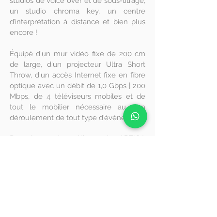
studios de voice over et de sous-titrage,
un studio chroma key, un centre
d’interprétation à distance et bien plus
encore !
Équipé d'un mur vidéo fixe de 200 cm
de large, d'un projecteur Ultra Short
Throw, d'un accès Internet fixe en fibre
optique avec un débit de 1,0 Gbps | 200
Mbps, de 4 téléviseurs mobiles et de
tout le mobilier nécessaire au bon
déroulement de tout type d'événement
De classe énergétique A
, ARTIGA
consomme 36% des énergies
renouvelables dans la consommation
totale d'énergie du bâtiment.
Pour en savoir plus, rendez-vous sur le
blog
et le
profil LinkedIn de notre
responsable
.