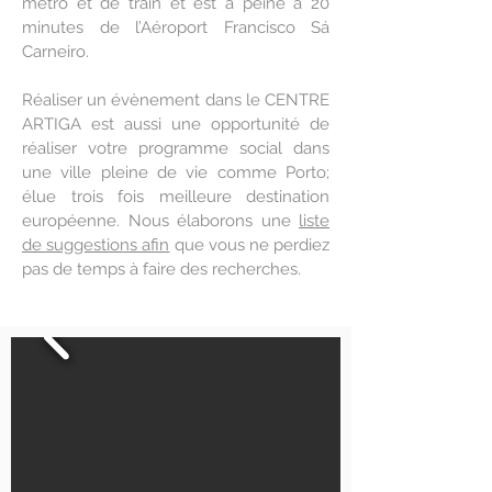
métro et de train et est à peine à 20
minutes de l’Aéroport Francisco Sá
Carneiro.
Réaliser un évènement dans le CENTRE
ARTIGA est aussi une opportunité de
réaliser votre programme social dans
une ville pleine de vie comme Porto;
élue trois fois meilleure destination
européenne. Nous élaborons une
liste
de suggestions afin
que vous ne perdiez
pas de temps à faire des recherches.