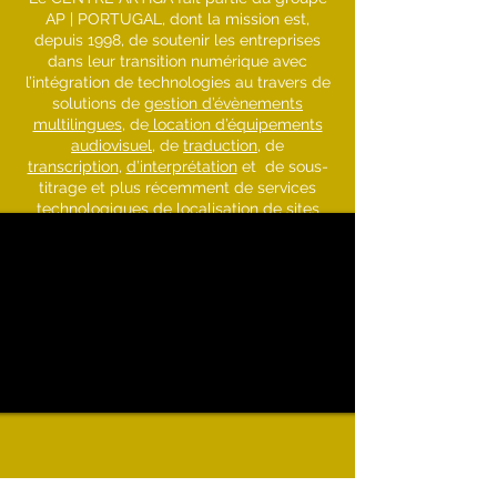
AP | PORTUGAL, dont la mission est,
depuis 1998, de soutenir les entreprises
dans leur transition numérique avec
l’intégration de technologies au travers de
solutions de
gestion d’évènements
multilingues
, de
location d’équipements
audiovisuel
, de
traduction
, de
transcription
,
d’interprétation
et de sous-
titrage et plus récemment de services
technologiques de
localisation de sites
Web
, de logiciels et d'‘applis
.