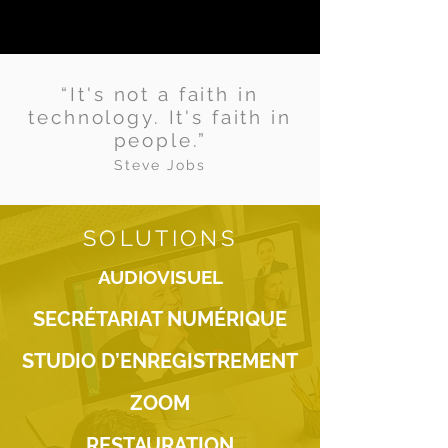
“It's not a faith in
technology. It's faith in
people.”
Steve Jobs
SOLUTIONS
AUDIOVISUEL
SECRÉTARIAT NUMÉRIQUE
STUDIO D’ENREGISTREMENT
ZOOM
RESTAURATION