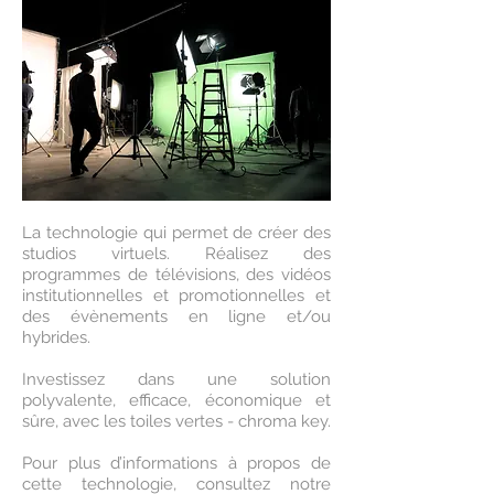
La technologie qui permet de créer des
studios virtuels. Réalisez des
programmes de télévisions, des vidéos
institutionnelles et promotionnelles et
des évènements en ligne et/ou
hybrides.
Investissez dans une solution
polyvalente, efficace, économique et
sûre, avec les toiles vertes - chroma key.
Pour plus d’informations à propos de
cette technologie, consultez notre