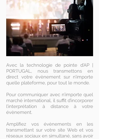
Avec la technologie de pointe d’AP |
PORTUGAL, nous transmettons en
direct votre évènement sur n’importe
quelle plateforme, pour tout le monde.
Pour communiquer avec n’importe quel
marché international, il suffit d’incorporer
l’interprétation à distance à votre
évènement.
​Amplifiez vos évènements en les
transmettant sur votre site Web et vos
réseaux sociaux en simultané, sans avoir