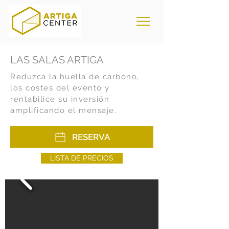
LAS SALAS ARTIGA
Reduzca la huella de carbono,
los costes del evento y
rentabilice su inversión
amplificando el mensaje.
RESERVA
LISTA DE PRECIOS