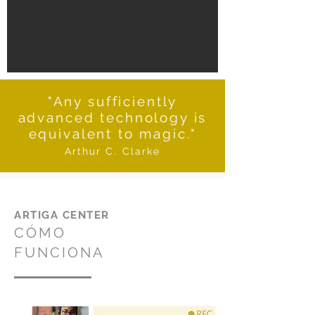
"Any sufficiently
advanced technology is
equivalent to magic."
Arthur C. Clarke
ARTIGA CENTER
CÓMO
FUNCIONA