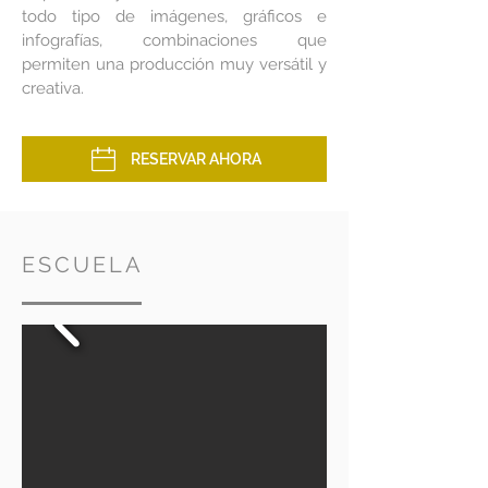
todo tipo de imágenes, gráficos e
infografías, combinaciones que
permiten una producción muy versátil y
creativa.
RESERVAR AHORA
ESCUELA