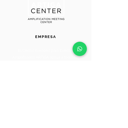
EMPRESA
El Centro Europeo para Eventos
Amplificados ARTIGA apoya a todas las
organizaciones en régimen de
teletrabajo o semipresencial que
necesitan de vez en cuando un centro
de reuniones para eventos amplificados
para celebrar una reunión, conferencia
o acto.
INFORMACIÓN