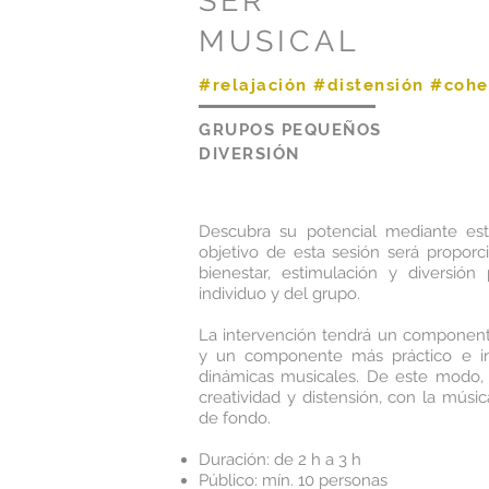
SER
MUSICAL
#relajación #distensión #coh
GRUPOS PEQUEÑOS
DIVERSIÓN
Descubra su potencial mediante este
objetivo de esta sesión será propor
bienestar, estimulación y diversió
individuo y del grupo.
La intervención tendrá un component
y un componente más práctico e int
dinámicas musicales. De este modo,
creatividad y distensión, con la mús
de fondo.
Duración: de 2 h a 3 h
Público: mín. 10 personas