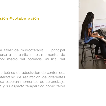
esión #colaboración
 taller de musicoterapia. El principal
cionar a los participantes momentos de
n por medio del potencial musical del
e teórico de adquisición de contenidos
eractivo de realización de diferentes
 se esperan momentos de aprendizaje,
ica y su aspecto terapéutico como telón