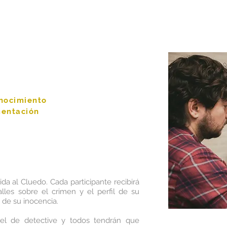
nocimiento
entación
cida al Cluedo. Cada participante recibirá
lles sobre el crimen y el perfil de su
de su inocencia.
pel de detective y todos tendrán que