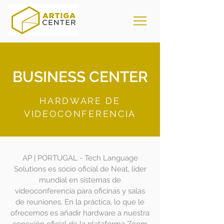
BUSINESS CENTER
HARDWARE DE
VIDEOCONFERENCIA
AP | PORTUGAL - Tech Language
Solutions es socio oficial de Neat, líder
mundial en sistemas de
videoconferencia para oficinas y salas
de reuniones. En la práctica, lo que le
ofrecemos es añadir hardware a nuestra