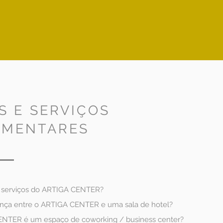
S E SERVIÇOS
EMENTARES
 serviços do ARTIGA CENTER?
ença entre o ARTIGA CENTER e uma sala de hotel?
NTER é um espaço de coworking / business center?