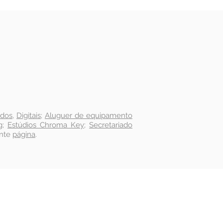
idos
,
Digitais
;
Aluguer de equipamento
g
;
Estúdios Chroma Key
;
Secretariado
inte
página
.