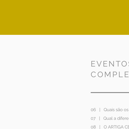
EVENTO
COMPL
06 | Quais são os
07
|
Qual a difer
08
|
O ARTIGA CE