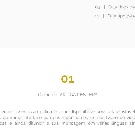
09
|
Que tipos d
10
|
Que tipo de 
01
- O que é o ARTIGA CENTER? -
u de eventos amplificados que disponibiliza uma
sala ajustável
ntado numa interface composta por hardware e software de vide
ssoas e ainda difundir a sua mensagem em várias línguas at