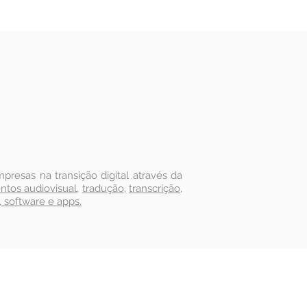
resas na transição digital através da
ntos audiovisual
,
tradução
,
transcrição
,
, software e apps.