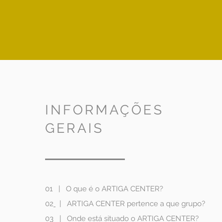
INFORMAÇÕES
GERAIS
01 | O que é o ARTIGA CENTER?
02
|
ARTIGA CENTER pertence a que grupo?
03
|
Onde está situado o ARTIGA CENTER?